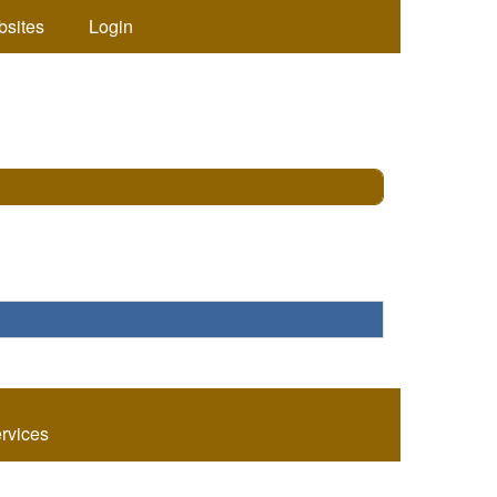
bsites
Login
ervices