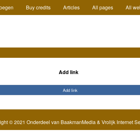
oegen
Buy credits
Articles
All pages
All we
Add link
Add link
ight © 2021 Onderdeel van
BaakmanMedia
&
Vrolijk Internet S